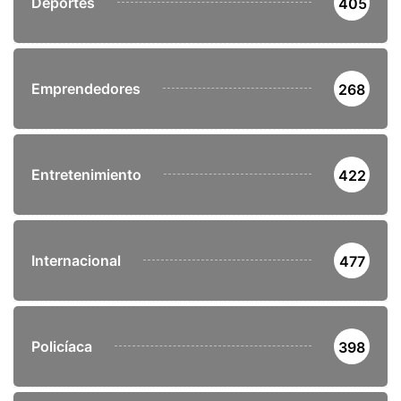
Deportes
405
Emprendedores
268
Entretenimiento
422
Internacional
477
Policíaca
398