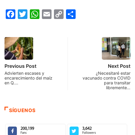
Facebook
Twitter
WhatsApp
Email
Copy
Compartir
Link
Previous Post
Next Post
Advierten escases y
¿Necesitaré estar
encarecimiento del maíz
vacunado contra COVID
en Q.…
para transitar
libremente…
SÍGUENOS
200,199
3,642
Fans
Followers