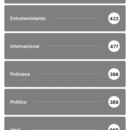
Entretenimiento
422
Internacional
477
Policíaca
398
Política
389
Viral
668