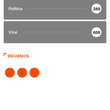
Política
389
Viral
668
SÍGUENOS