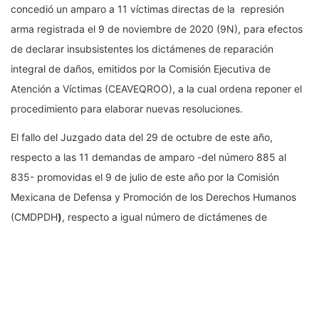
concedió un amparo a 11 víctimas directas de la represión
arma registrada el 9 de noviembre de 2020 (9N), para efectos
de declarar insubsistentes los dictámenes de reparación
integral de daños, emitidos por la Comisión Ejecutiva de
Atención a Víctimas (CEAVEQROO), a la cual ordena reponer el
procedimiento para elaborar nuevas resoluciones.
El fallo del Juzgado data del 29 de octubre de este año,
respecto a las 11 demandas de amparo -del número 885 al
835- promovidas el 9 de julio de este año por la Comisión
Mexicana de Defensa y Promoción de los Derechos Humanos
(CMDPDH
)
, respecto a igual número de dictámenes de
reparación, presentados a las víctimas el 15 de junio de este
año.
La resolución fue notificada la semana pasada y, además de
dejar insubsistentes los 11 dictámenes y ordenar elaborar otros,