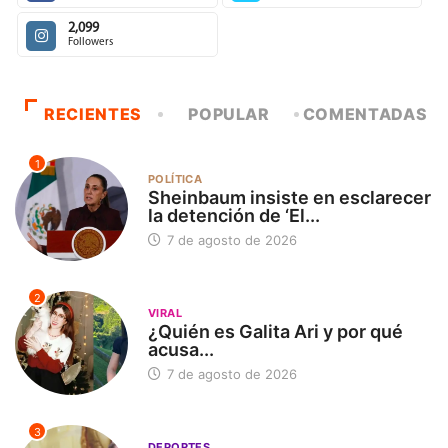
2,099
Followers
RECIENTES
POPULAR
COMENTADAS
1
POLÍTICA
Sheinbaum insiste en esclarecer
la detención de ‘El...
7 de agosto de 2026
2
VIRAL
¿Quién es Galita Ari y por qué
acusa...
7 de agosto de 2026
3
DEPORTES