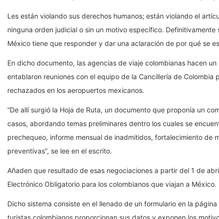
Les están violando sus derechos humanos; están violando el artícu
ninguna orden judicial o sin un motivo específico. Definitivament
México tiene que responder y dar una aclaración de por qué se e
En dicho documento, las agencias de viaje colombianas hacen un r
entablaron reuniones con el equipo de la Cancillería de Colombia p
rechazados en los aeropuertos mexicanos.
“De allí surgió la Hoja de Ruta, un documento que proponía un com
casos, abordando temas preliminares dentro los cuales se encuen
prechequeo, informe mensual de inadmitidos, fortalecimiento de me
preventivas”, se lee en el escrito.
Añaden que resultado de esas negociaciones a partir del 1 de abri
Electrónico Obligatorio para los colombianos que viajan a México.
Dicho sistema consiste en el llenado de un formulario en la página
turistas colombianos proporcionan sus datos y exponen los motivos