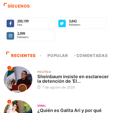
SÍGUENOS
200,199
3,642
Fans
Followers
2,099
Followers
RECIENTES
POPULAR
COMENTADAS
1
POLÍTICA
Sheinbaum insiste en esclarecer
la detención de ‘El...
7 de agosto de 2026
2
VIRAL
¿Quién es Galita Ari y por qué