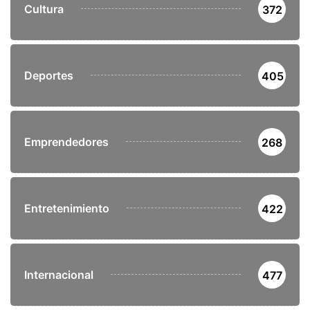
Cultura
372
Deportes
405
Emprendedores
268
Entretenimiento
422
Internacional
477