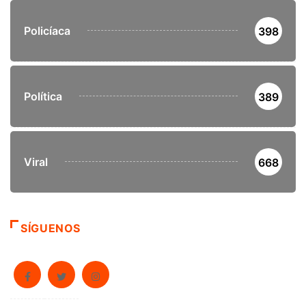
Policíaca
398
Política
389
Viral
668
SÍGUENOS