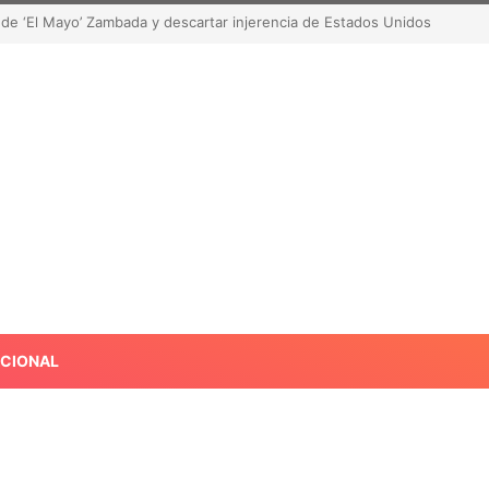
RoRo de robar contenido? La polémica que sacude las redes sociales
ACIONAL