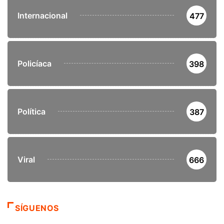
Internacional
477
Policíaca
398
Política
387
Viral
666
SÍGUENOS