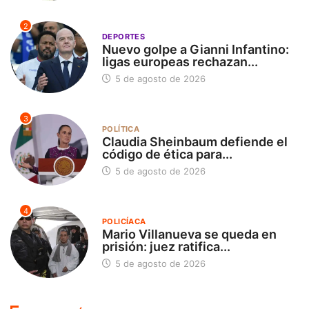
2
DEPORTES
Nuevo golpe a Gianni Infantino:
ligas europeas rechazan...
5 de agosto de 2026
3
POLÍTICA
Claudia Sheinbaum defiende el
código de ética para...
5 de agosto de 2026
4
POLICÍACA
Mario Villanueva se queda en
prisión: juez ratifica...
5 de agosto de 2026