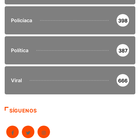
Policíaca
398
Política
387
Viral
666
SÍGUENOS