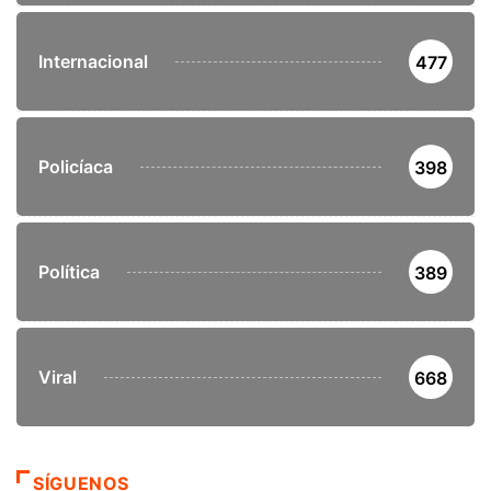
Internacional
477
Policíaca
398
Política
389
Viral
668
SÍGUENOS