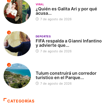
2
VIRAL
¿Quién es Galita Ari y por qué
acusa...
7 de agosto de 2026
3
DEPORTES
FIFA respalda a Gianni Infantino
y advierte que...
7 de agosto de 2026
4
SIN CATEGORÍA
Tulum construirá un corredor
turístico en el Parque...
7 de agosto de 2026
CATEGORÍAS