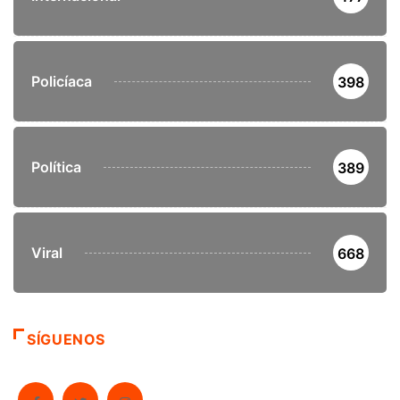
Policíaca
398
Política
389
Viral
668
SÍGUENOS