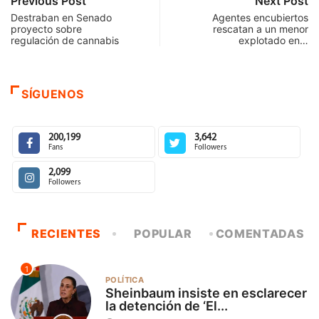
Previous Post
Next Post
Destraban en Senado
Agentes encubiertos
proyecto sobre
rescatan a un menor
regulación de cannabis
explotado en…
SÍGUENOS
200,199
3,642
Fans
Followers
2,099
Followers
RECIENTES
POPULAR
COMENTADAS
1
POLÍTICA
Sheinbaum insiste en esclarecer
la detención de ‘El...