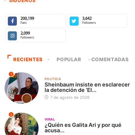
SÍGUENOS
200,199
3,642
Fans
Followers
2,099
Followers
RECIENTES
POPULAR
COMENTADAS
1
POLÍTICA
Sheinbaum insiste en esclarecer
la detención de ‘El...
7 de agosto de 2026
2
VIRAL
¿Quién es Galita Ari y por qué
acusa...