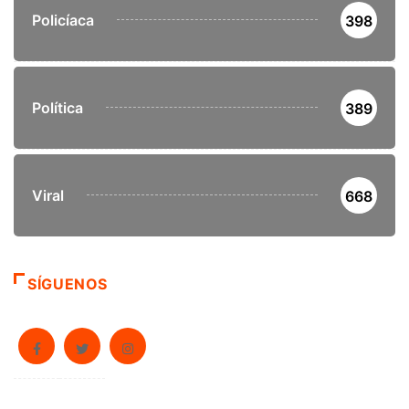
Policíaca
398
Política
389
Viral
668
SÍGUENOS