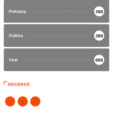
Policíaca
398
Política
389
Viral
668
SÍGUENOS