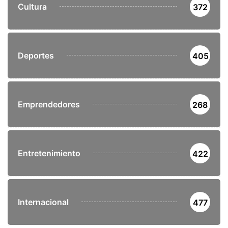
Cultura
372
Deportes
405
Emprendedores
268
Entretenimiento
422
Internacional
477