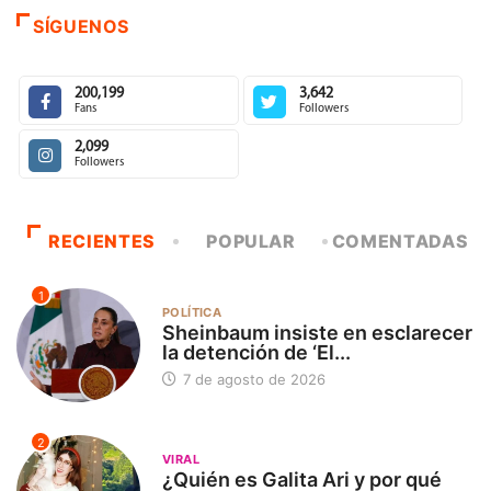
SÍGUENOS
200,199
3,642
Fans
Followers
2,099
Followers
RECIENTES
POPULAR
COMENTADAS
1
POLÍTICA
Sheinbaum insiste en esclarecer
la detención de ‘El...
7 de agosto de 2026
2
VIRAL
¿Quién es Galita Ari y por qué