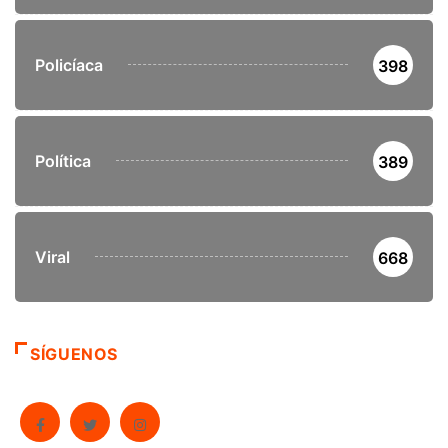
Policíaca
398
Política
389
Viral
668
SÍGUENOS