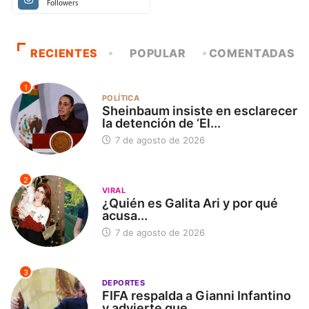
Followers
RECIENTES
POPULAR
COMENTADAS
1
POLÍTICA
Sheinbaum insiste en esclarecer
la detención de ‘El...
7 de agosto de 2026
2
VIRAL
¿Quién es Galita Ari y por qué
acusa...
7 de agosto de 2026
3
DEPORTES
FIFA respalda a Gianni Infantino
y advierte que...