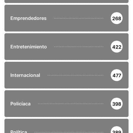
Emprendedores
268
Entretenimiento
422
Internacional
477
Policíaca
398
Política
389