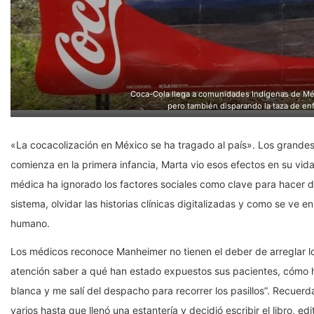
Coca-Cola llega a comunidades Indígenas de Méx
pero también disparando la taza de en
«La cocacolización en México se ha tragado al país». Los gran
comienza en la primera infancia, Marta vio esos efectos en su vida
médica ha ignorado los factores sociales como clave para hacer di
sistema, olvidar las historias clínicas digitalizadas y como se ve en
humano.
Los médicos reconoce Manheimer no tienen el deber de arreglar lo
atención saber a qué han estado expuestos sus pacientes, cómo ha
blanca y me salí del despacho para recorrer los pasillos”. Recuerd
varios hasta que llenó una estantería y decidió escribir el libro, 