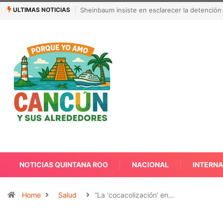
ULTIMAS NOTICIAS
¿Quién es Galita Ari y por qué acusa a RoRo 
NOTICIAS QUINTANA ROO
NACIONAL
INTERN
Home
Salud
“La ‘cocacolización’ en…