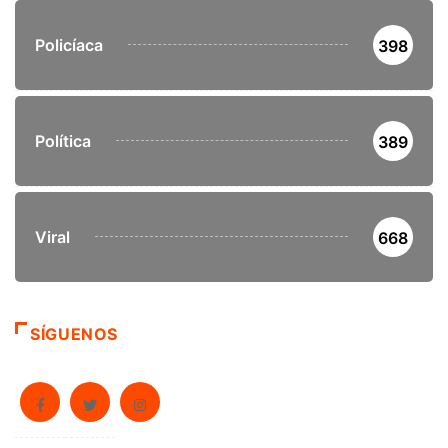
Policíaca
398
Política
389
Viral
668
SÍGUENOS