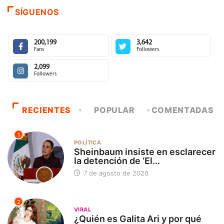
SÍGUENOS
200,199
3,642
Fans
Followers
2,099
Followers
RECIENTES
POPULAR
COMENTADAS
1
POLÍTICA
Sheinbaum insiste en esclarecer
la detención de ‘El...
7 de agosto de 2026
2
VIRAL
¿Quién es Galita Ari y por qué