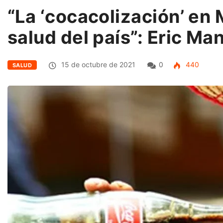
“La ‘cocacolización’ en 
salud del país”: Eric M
15 de octubre de 2021
0
440
SALUD