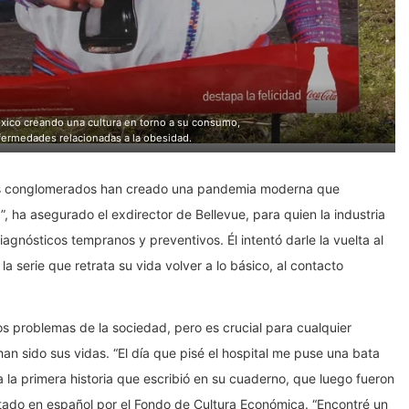
ico creando una cultura en torno a su consumo,
fermedades relacionadas a la obesidad.
des conglomerados han creado una pandemia moderna que
”, ha asegurado el exdirector de Bellevue, para quien la industria
agnósticos tempranos y preventivos. Él intentó darle la vuelta al
 la serie que retrata su vida volver a lo básico, al contacto
s problemas de la sociedad, pero es crucial para cualquier
n sido sus vidas. “El día que pisé el hospital me puse una bata
a la primera historia que escribió en su cuaderno, que luego fueron
editado en español por el Fondo de Cultura Económica. “Encontré un