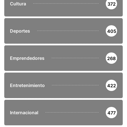
Cultura
372
Deportes
405
Emprendedores
268
Entretenimiento
422
Internacional
477