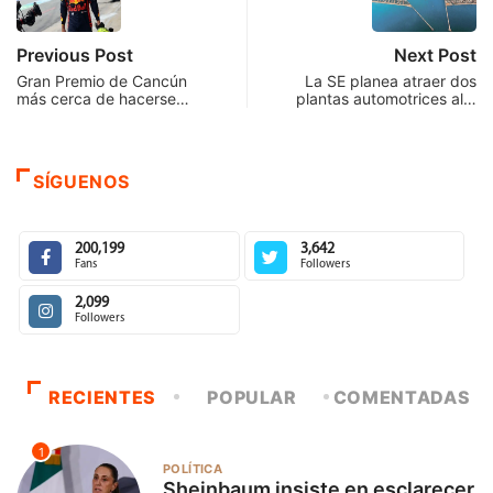
Previous Post
Next Post
Gran Premio de Cancún
La SE planea atraer dos
más cerca de hacerse…
plantas automotrices al…
SÍGUENOS
200,199
3,642
Fans
Followers
2,099
Followers
RECIENTES
POPULAR
COMENTADAS
1
POLÍTICA
Sheinbaum insiste en esclarecer