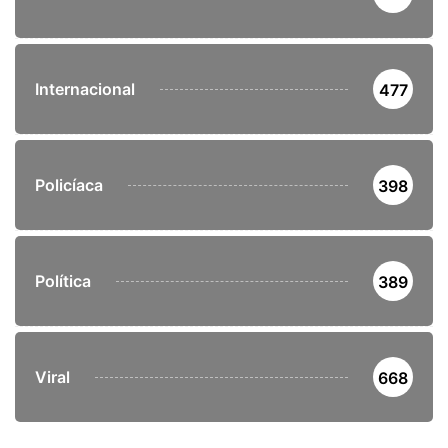
Internacional
477
Policíaca
398
Política
389
Viral
668