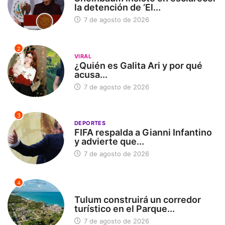
la detención de ‘El...
7 de agosto de 2026
2
VIRAL
¿Quién es Galita Ari y por qué
acusa...
7 de agosto de 2026
3
DEPORTES
FIFA respalda a Gianni Infantino
y advierte que...
7 de agosto de 2026
4
SIN CATEGORÍA
Tulum construirá un corredor
turístico en el Parque...
7 de agosto de 2026