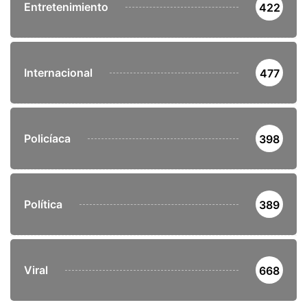
Entretenimiento
422
Internacional
477
Policíaca
398
Política
389
Viral
668