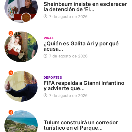
Sheinbaum insiste en esclarecer
la detención de ‘El...
7 de agosto de 2026
2
VIRAL
¿Quién es Galita Ari y por qué
acusa...
7 de agosto de 2026
3
DEPORTES
FIFA respalda a Gianni Infantino
y advierte que...
7 de agosto de 2026
4
SIN CATEGORÍA
Tulum construirá un corredor
turístico en el Parque...