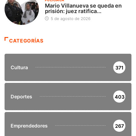
POLICÍACA
Mario Villanueva se queda en
prisión: juez ratifica...
5 de agosto de 2026
CATEGORÍAS
Cultura
371
Deportes
403
Emprendedores
267