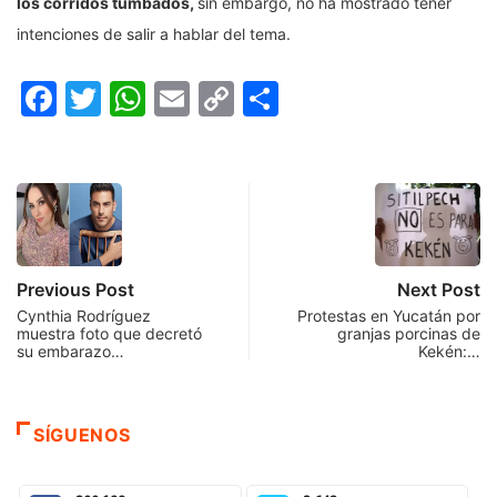
los corridos tumbados,
sin embargo, no ha mostrado tener
intenciones de salir a hablar del tema.
Facebook
Twitter
WhatsApp
Email
Copy
Compartir
Link
Previous Post
Next Post
Cynthia Rodríguez
Protestas en Yucatán por
muestra foto que decretó
granjas porcinas de
su embarazo…
Kekén:…
SÍGUENOS