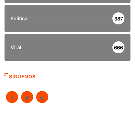
Política
387
Viral
666
SÍGUENOS