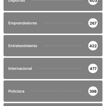
Deportes
403
Emprendedores
267
Entretenimiento
422
Internacional
477
Policíaca
398