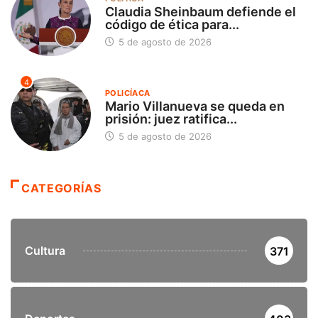
Claudia Sheinbaum defiende el
código de ética para...
5 de agosto de 2026
4
POLICÍACA
Mario Villanueva se queda en
prisión: juez ratifica...
5 de agosto de 2026
CATEGORÍAS
Cultura
371