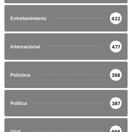
Entretenimiento
422
Internacional
477
Policíaca
398
Política
387
Viral
666