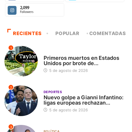
2,099
Followers
RECIENTES
POPULAR
COMENTADAS
1
INTERNACIONAL
Primeros muertos en Estados
Unidos por brote de...
5 de agosto de 2026
2
DEPORTES
Nuevo golpe a Gianni Infantino:
ligas europeas rechazan...
5 de agosto de 2026
3
POLÍTICA