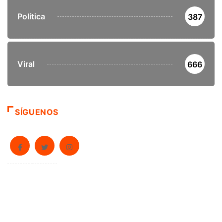
Política
387
Viral
666
SÍGUENOS