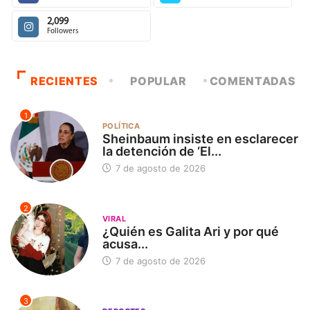
2,099
Followers
RECIENTES
POPULAR
COMENTADAS
1
POLÍTICA
Sheinbaum insiste en esclarecer
la detención de ‘El...
7 de agosto de 2026
2
VIRAL
¿Quién es Galita Ari y por qué
acusa...
7 de agosto de 2026
3