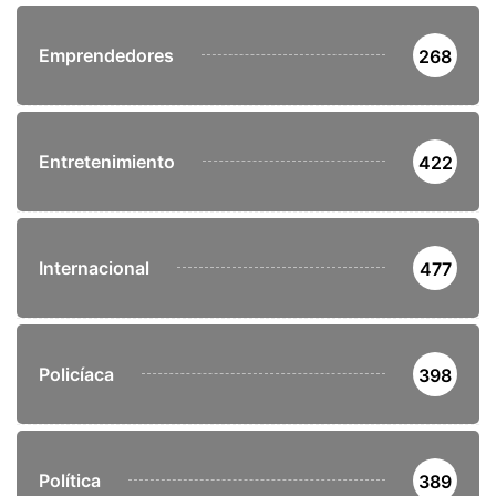
Emprendedores
268
Entretenimiento
422
Internacional
477
Policíaca
398
Política
389