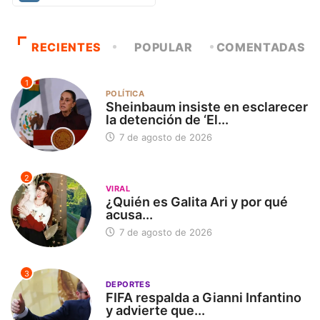
RECIENTES
POPULAR
COMENTADAS
1
POLÍTICA
Sheinbaum insiste en esclarecer
la detención de ‘El...
7 de agosto de 2026
2
VIRAL
¿Quién es Galita Ari y por qué
acusa...
7 de agosto de 2026
3
DEPORTES
FIFA respalda a Gianni Infantino
y advierte que...