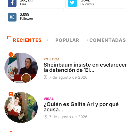
200,199
3,642
Fans
Followers
2,099
Followers
RECIENTES
POPULAR
COMENTADAS
1
POLÍTICA
Sheinbaum insiste en esclarecer
la detención de ‘El...
7 de agosto de 2026
2
VIRAL
¿Quién es Galita Ari y por qué
acusa...
7 de agosto de 2026