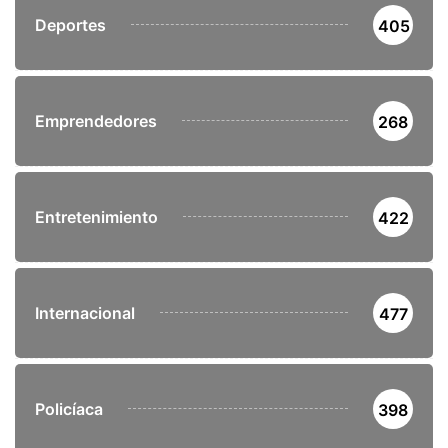
Deportes
405
Emprendedores
268
Entretenimiento
422
Internacional
477
Policíaca
398