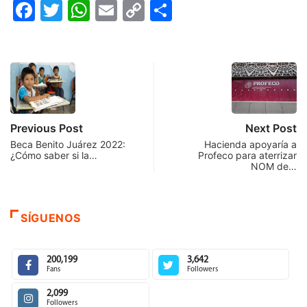
Facebook
Twitter
WhatsApp
Email
Copy
Compartir
Link
Previous Post
Next Post
Beca Benito Juárez 2022:
Hacienda apoyaría a
¿Cómo saber si la…
Profeco para aterrizar
NOM de…
SÍGUENOS
200,199
3,642
Fans
Followers
2,099
Followers