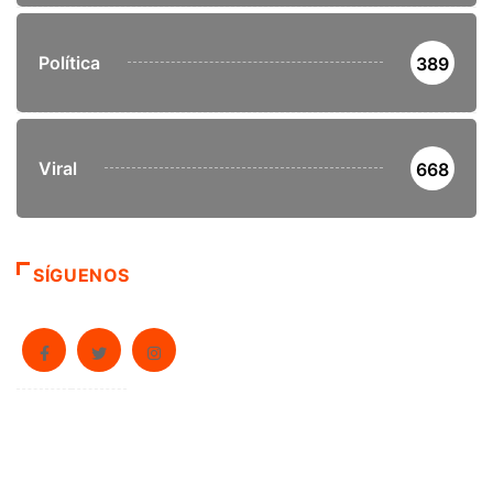
Política
389
Viral
668
SÍGUENOS