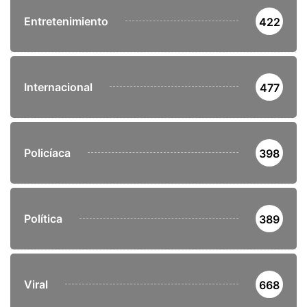
Entretenimiento
422
Internacional
477
Policíaca
398
Política
389
Viral
668