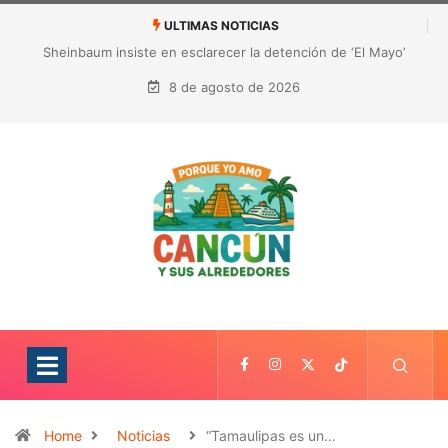
ULTIMAS NOTICIAS
¿Quién es Galita Ari y por qué acusa a RoRo de robar contenido?
La polémica que sacude las redes sociales
8 de agosto de 2026
Home
Noticias
“Tamaulipas es un…