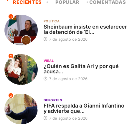
RECIENTES
POPULAR
COMENTADAS
1
POLÍTICA
Sheinbaum insiste en esclarecer
la detención de ‘El...
7 de agosto de 2026
2
VIRAL
¿Quién es Galita Ari y por qué
acusa...
7 de agosto de 2026
3
DEPORTES
FIFA respalda a Gianni Infantino
y advierte que...
7 de agosto de 2026