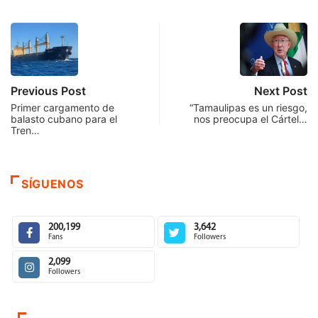
Previous Post
Next Post
Primer cargamento de
“Tamaulipas es un riesgo,
balasto cubano para el
nos preocupa el Cártel…
Tren…
SÍGUENOS
200,199
3,642
Fans
Followers
2,099
Followers