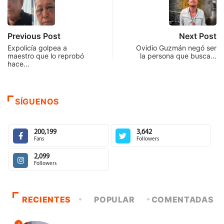
Previous Post
Next Post
Expolicía golpea a
Ovidio Guzmán negó ser
maestro que lo reprobó
la persona que busca…
hace…
SÍGUENOS
200,199
3,642
Fans
Followers
2,099
Followers
RECIENTES
POPULAR
COMENTADAS