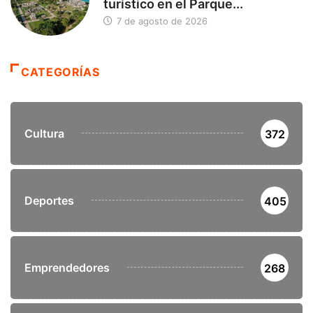
turístico en el Parque...
7 de agosto de 2026
CATEGORÍAS
Cultura
372
Deportes
405
Emprendedores
268