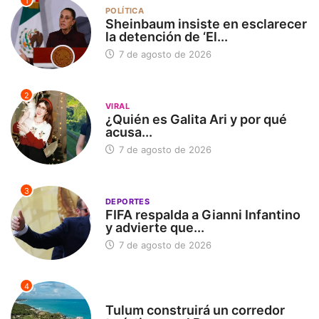
1
POLÍTICA
Sheinbaum insiste en esclarecer
la detención de ‘El...
7 de agosto de 2026
2
VIRAL
¿Quién es Galita Ari y por qué
acusa...
7 de agosto de 2026
3
DEPORTES
FIFA respalda a Gianni Infantino
y advierte que...
7 de agosto de 2026
4
SIN CATEGORÍA
Tulum construirá un corredor