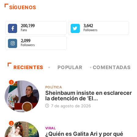
SÍGUENOS
200,199
3,642
Fans
Followers
2,099
Followers
RECIENTES
POPULAR
COMENTADAS
1
POLÍTICA
Sheinbaum insiste en esclarecer
la detención de ‘El...
7 de agosto de 2026
2
VIRAL
¿Quién es Galita Ari y por qué