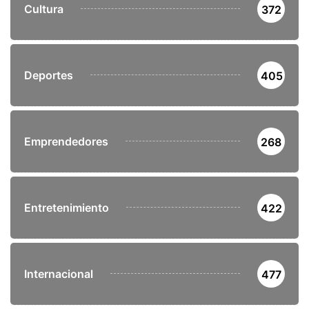
Cultura
372
Deportes
405
Emprendedores
268
Entretenimiento
422
Internacional
477