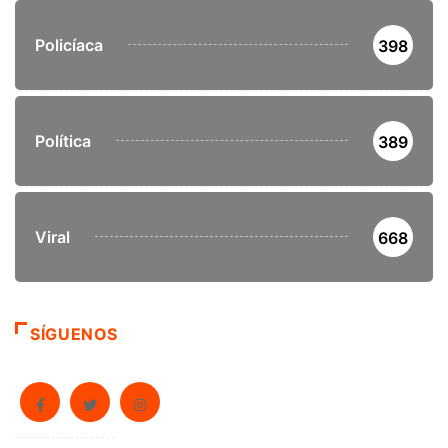
Policíaca
398
Política
389
Viral
668
SÍGUENOS