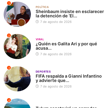
1
POLÍTICA
Sheinbaum insiste en esclarecer
la detención de ‘El...
7 de agosto de 2026
2
VIRAL
¿Quién es Galita Ari y por qué
acusa...
7 de agosto de 2026
3
DEPORTES
FIFA respalda a Gianni Infantino
y advierte que...
7 de agosto de 2026
4
SIN CATEGORÍA