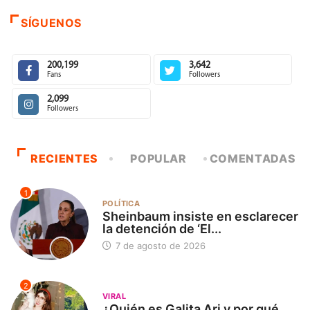
SÍGUENOS
200,199
3,642
Fans
Followers
2,099
Followers
RECIENTES
POPULAR
COMENTADAS
1
POLÍTICA
Sheinbaum insiste en esclarecer
la detención de ‘El...
7 de agosto de 2026
2
VIRAL
¿Quién es Galita Ari y por qué