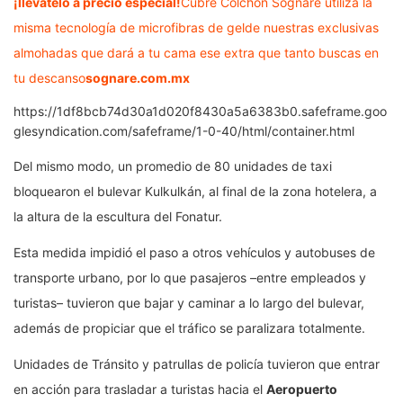
¡llévatelo a precio especial!
Cubre Colchón Sognare utiliza la
misma tecnología de microfibras de gelde nuestras exclusivas
almohadas que dará a tu cama ese extra que tanto buscas en
tu descanso
sognare.com.mx
https://1df8bcb74d30a1d020f8430a5a6383b0.safeframe.goo
glesyndication.com/safeframe/1-0-40/html/container.html
Del mismo modo, un promedio de 80 unidades de taxi
bloquearon el bulevar Kulkulkán, al final de la zona hotelera, a
la altura de la escultura del Fonatur.
Esta medida impidió el paso a otros vehículos y autobuses de
transporte urbano, por lo que pasajeros –entre empleados y
turistas– tuvieron que bajar y caminar a lo largo del bulevar,
además de propiciar que el tráfico se paralizara totalmente.
Unidades de Tránsito y patrullas de policía tuvieron que entrar
en acción para trasladar a turistas hacia el
Aeropuerto