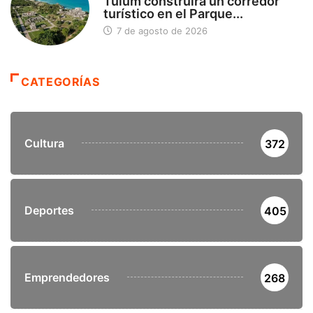
Tulum construirá un corredor
turístico en el Parque...
7 de agosto de 2026
CATEGORÍAS
Cultura
372
Deportes
405
Emprendedores
268