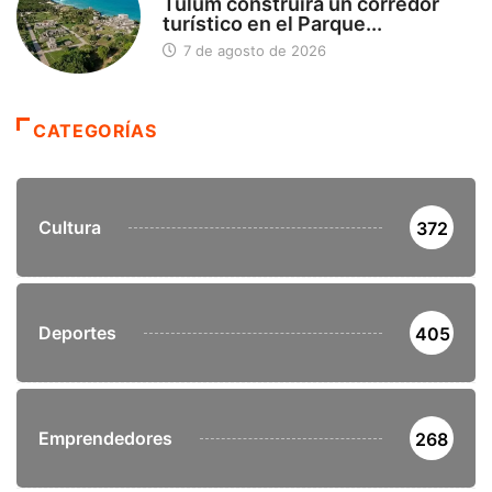
Tulum construirá un corredor
turístico en el Parque...
7 de agosto de 2026
CATEGORÍAS
Cultura
372
Deportes
405
Emprendedores
268