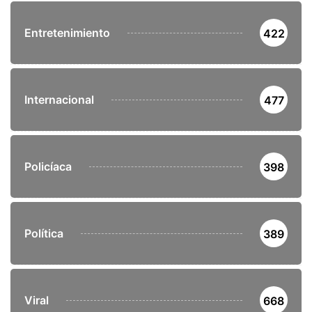
Entretenimiento
422
Internacional
477
Policíaca
398
Política
389
Viral
668