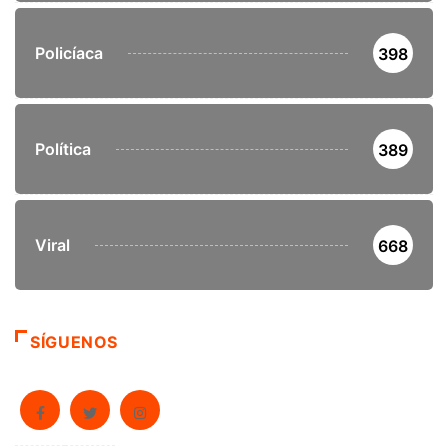
Policíaca
398
Política
389
Viral
668
SÍGUENOS